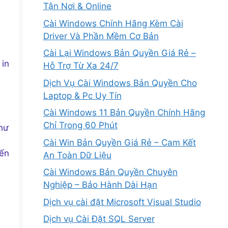
Tận Nơi & Online
Cài Windows Chính Hãng Kèm Cài
Driver Và Phần Mềm Cơ Bản
Cài Lại Windows Bản Quyền Giá Rẻ –
 in
Hỗ Trợ Từ Xa 24/7
Dịch Vụ Cài Windows Bản Quyền Cho
Laptop & Pc Uy Tín
Cài Windows 11 Bản Quyền Chính Hãng
Chỉ Trong 60 Phút
như
Cài Win Bản Quyền Giá Rẻ – Cam Kết
đến
An Toàn Dữ Liệu
Cài Windows Bản Quyền Chuyên
Nghiệp – Bảo Hành Dài Hạn
Dịch vụ cài đặt Microsoft Visual Studio
n
Dịch vụ Cài Đặt SQL Server