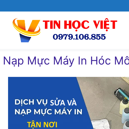
Chuyển
đến
nội
dung
Nạp Mực Máy In Hóc Mô