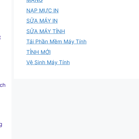
MẠNG
NẠP MỰC IN
SỬA MÁY IN
SỬA MÁY TÍNH
t
Tải Phần Mềm Máy Tính
TỈNH MỚI
Vệ Sinh Máy Tính
ách
g