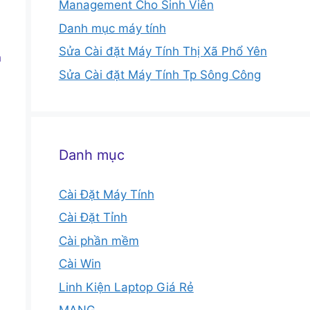
Management Cho Sinh Viên
Danh mục máy tính
Sửa Cài đặt Máy Tính Thị Xã Phổ Yên
n
Sửa Cài đặt Máy Tính Tp Sông Công
Danh mục
Cài Đặt Máy Tính
Cài Đặt Tỉnh
Cài phần mềm
Cài Win
Linh Kiện Laptop Giá Rẻ