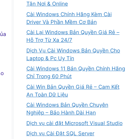
Tận Nơi & Online
Cài Windows Chính Hãng Kèm Cài
Driver Và Phần Mềm Cơ Bản
Cài Lại Windows Bản Quyền Giá Rẻ –
của
Hỗ Trợ Từ Xa 24/7
Dịch Vụ Cài Windows Bản Quyền Cho
Laptop & Pc Uy Tín
Cài Windows 11 Bản Quyền Chính Hãng
ảo
Chỉ Trong 60 Phút
Cài Win Bản Quyền Giá Rẻ – Cam Kết
An Toàn Dữ Liệu
Cài Windows Bản Quyền Chuyên
Nghiệp – Bảo Hành Dài Hạn
Dịch vụ cài đặt Microsoft Visual Studio
Dịch vụ Cài Đặt SQL Server