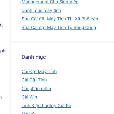
Management Cho Sinh Viên
Danh mục máy tính
Sửa Cài đặt Máy Tính Thị Xã Phổ Yên
t.
Sửa Cài đặt Máy Tính Tp Sông Công
 phí
Danh mục
Cài Đặt Máy Tính
Cài Đặt Tỉnh
Cài phần mềm
n
Cài Win
Linh Kiện Laptop Giá Rẻ