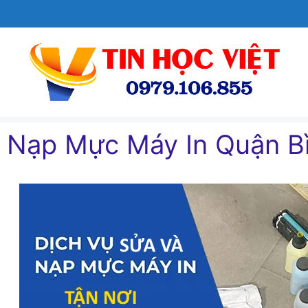
Chuyển
đến
nội
dung
Nạp Mực Máy In Quận Bì