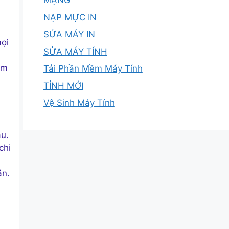
MẠNG
NẠP MỰC IN
SỬA MÁY IN
ọi
SỬA MÁY TÍNH
ảm
Tải Phần Mềm Máy Tính
TỈNH MỚI
Vệ Sinh Máy Tính
àu.
chi
ắn.