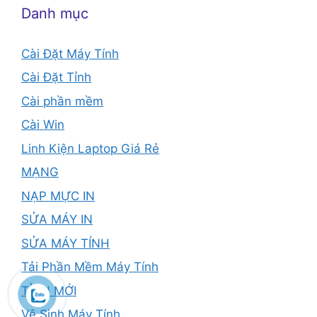
Danh mục
Cài Đặt Máy Tính
Cài Đặt Tỉnh
Cài phần mềm
Cài Win
Linh Kiện Laptop Giá Rẻ
MẠNG
NẠP MỰC IN
SỬA MÁY IN
SỬA MÁY TÍNH
Tải Phần Mềm Máy Tính
TỈNH MỚI
Vệ Sinh Máy Tính