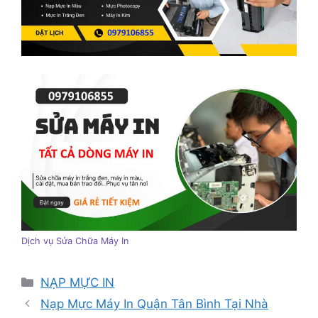
Dịch vụ Sửa Chữa Máy In
Danh
NẠP MỰC IN
mục
Nạp Mực Máy In Quận Tân Bình Tại Nhà