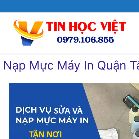
Chuyển
đến
nội
dung
Nạp Mực Máy In Quận Tâ