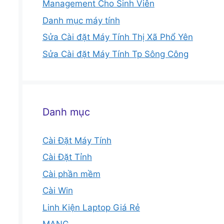
Management Cho Sinh Viên
Danh mục máy tính
Sửa Cài đặt Máy Tính Thị Xã Phổ Yên
Sửa Cài đặt Máy Tính Tp Sông Công
Danh mục
Cài Đặt Máy Tính
Cài Đặt Tỉnh
Cài phần mềm
Cài Win
Linh Kiện Laptop Giá Rẻ