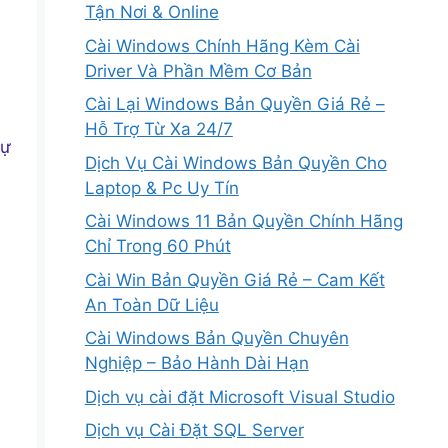
Tận Nơi & Online
Cài Windows Chính Hãng Kèm Cài
Driver Và Phần Mềm Cơ Bản
Cài Lại Windows Bản Quyền Giá Rẻ –
Hỗ Trợ Từ Xa 24/7
sự
Dịch Vụ Cài Windows Bản Quyền Cho
Laptop & Pc Uy Tín
Cài Windows 11 Bản Quyền Chính Hãng
Chỉ Trong 60 Phút
Cài Win Bản Quyền Giá Rẻ – Cam Kết
An Toàn Dữ Liệu
Cài Windows Bản Quyền Chuyên
Nghiệp – Bảo Hành Dài Hạn
Dịch vụ cài đặt Microsoft Visual Studio
Dịch vụ Cài Đặt SQL Server