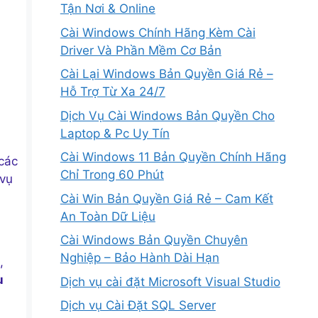
Tận Nơi & Online
Cài Windows Chính Hãng Kèm Cài
Driver Và Phần Mềm Cơ Bản
Cài Lại Windows Bản Quyền Giá Rẻ –
Hỗ Trợ Từ Xa 24/7
Dịch Vụ Cài Windows Bản Quyền Cho
Laptop & Pc Uy Tín
Cài Windows 11 Bản Quyền Chính Hãng
các
Chỉ Trong 60 Phút
 vụ
Cài Win Bản Quyền Giá Rẻ – Cam Kết
An Toàn Dữ Liệu
Cài Windows Bản Quyền Chuyên
Nghiệp – Bảo Hành Dài Hạn
,
u
Dịch vụ cài đặt Microsoft Visual Studio
Dịch vụ Cài Đặt SQL Server