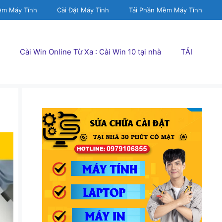
ềm Máy Tính
Cài Đặt Máy Tính
Tải Phần Mềm Máy Tính
Cài Win Online Từ Xa : Cài Win 10 tại nhà
TẢI