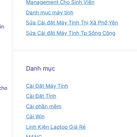
Management Cho Sinh Viên
Danh mục máy tính
Sửa Cài đặt Máy Tính Thị Xã Phổ Yên
in
Sửa Cài đặt Máy Tính Tp Sông Công
Danh mục
Cài Đặt Máy Tính
cho
Cài Đặt Tỉnh
Cài phần mềm
Cài Win
Linh Kiện Laptop Giá Rẻ