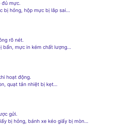
p đủ mực.
c bị hỏng, hộp mực bị lắp sai…
ông rõ nét.
ị bẩn, mực in kém chất lượng…
khi hoạt động.
n, quạt tản nhiệt bị kẹt…
ược gửi.
giấy bị hỏng, bánh xe kéo giấy bị mòn…