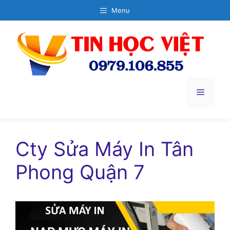
Chuyển
Menu
đến
nội
dung
Menu
Cty Sửa Máy In Tân
Phong Quận 7