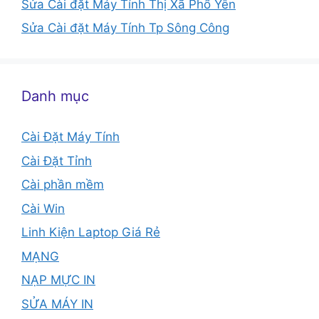
Sửa Cài đặt Máy Tính Thị Xã Phổ Yên
Sửa Cài đặt Máy Tính Tp Sông Công
Danh mục
Cài Đặt Máy Tính
Cài Đặt Tỉnh
Cài phần mềm
Cài Win
Linh Kiện Laptop Giá Rẻ
MẠNG
NẠP MỰC IN
SỬA MÁY IN