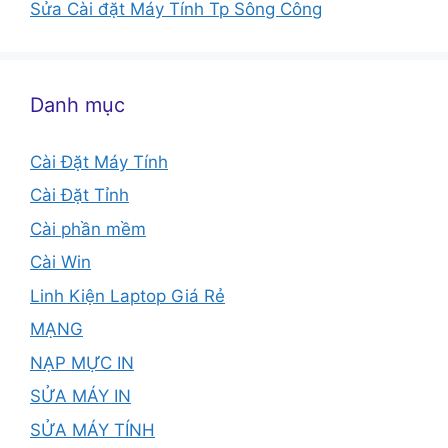
Sửa Cài đặt Máy Tính Tp Sông Công
Danh mục
Cài Đặt Máy Tính
Cài Đặt Tỉnh
Cài phần mềm
Cài Win
Linh Kiện Laptop Giá Rẻ
MẠNG
NẠP MỰC IN
SỬA MÁY IN
SỬA MÁY TÍNH