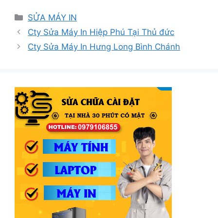
Danh
SỬA MÁY IN
mục
Cty Sửa Máy In Hiệp Phú Tại Thủ đức
Cty Sửa Máy In Hưng Long Bình Chánh