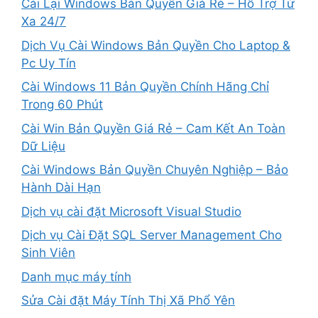
Cài Lại Windows Bản Quyền Giá Rẻ – Hỗ Trợ Từ
Xa 24/7
Dịch Vụ Cài Windows Bản Quyền Cho Laptop &
Pc Uy Tín
Cài Windows 11 Bản Quyền Chính Hãng Chỉ
Trong 60 Phút
Cài Win Bản Quyền Giá Rẻ – Cam Kết An Toàn
Dữ Liệu
Cài Windows Bản Quyền Chuyên Nghiệp – Bảo
Hành Dài Hạn
Dịch vụ cài đặt Microsoft Visual Studio
Dịch vụ Cài Đặt SQL Server Management Cho
Sinh Viên
Danh mục máy tính
Sửa Cài đặt Máy Tính Thị Xã Phổ Yên