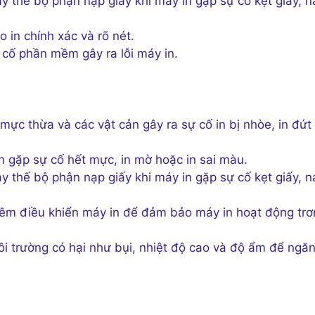
 thế bộ phận nạp giấy khi máy in gặp sự cố kẹt giấy, n
in chính xác và rõ nét.
cố phần mềm gây ra lỗi máy in.
mực thừa và các vật cản gây ra sự cố in bị nhòe, in đứt
 gặp sự cố hết mực, in mờ hoặc in sai màu.
 thế bộ phận nạp giấy khi máy in gặp sự cố kẹt giấy, n
ềm điều khiển máy in để đảm bảo máy in hoạt động trơ
i trường có hại như bụi, nhiệt độ cao và độ ẩm để ngă