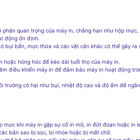
ộ phận quan trọng của máy in, chẳng hạn như hộp mực,
t động ổn định.
bỏ bụi bẩn, mực thừa và các vật cản khác có thể gây ra 
n hoặc hỏng hóc để kéo dài tuổi thọ của máy in.
ềm điều khiển máy in để đảm bảo máy in hoạt động trơ
i trường có hại như bụi, nhiệt độ cao và độ ẩm để ngă
 mực khi máy in gặp sự cố in mờ, in đứt đoạn hoặc in l
 các bản sao bị sọc, bị nhòe hoặc bị mất chữ.