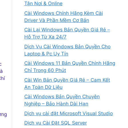
Tận Nơi & Online
Cài Windows Chính Hãng Kèm Cài
Driver Và Phần Mềm Cơ Bản
Cài Lại Windows Bản Quyền Giá Rẻ –
Hỗ Trợ Từ Xa 24/7
Dịch Vụ Cài Windows Bản Quyền Cho
Laptop & Pc Uy Tín
Cài Windows 11 Bản Quyền Chính Hãng
c
Chỉ Trong 60 Phút
là
hí
Cài Win Bản Quyền Giá Rẻ – Cam Kết
An Toàn Dữ Liệu
Cài Windows Bản Quyền Chuyên
Nghiệp – Bảo Hành Dài Hạn
Dịch vụ cài đặt Microsoft Visual Studio
ựng
Dịch vụ Cài Đặt SQL Server