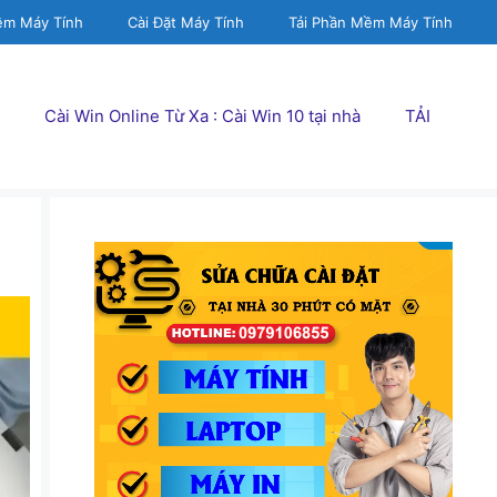
ềm Máy Tính
Cài Đặt Máy Tính
Tải Phần Mềm Máy Tính
Cài Win Online Từ Xa : Cài Win 10 tại nhà
TẢI