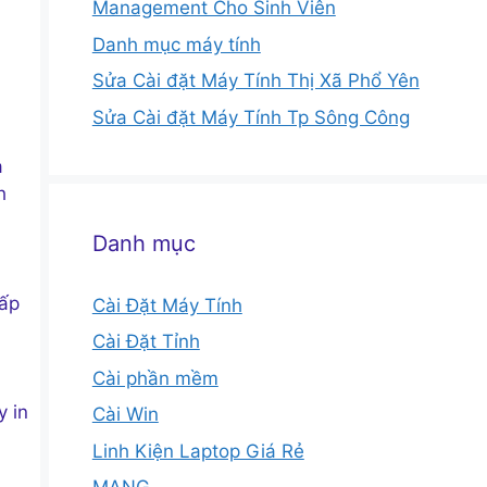
Management Cho Sinh Viên
Danh mục máy tính
Sửa Cài đặt Máy Tính Thị Xã Phổ Yên
Sửa Cài đặt Máy Tính Tp Sông Công
a
h
Danh mục
cấp
Cài Đặt Máy Tính
Cài Đặt Tỉnh
Cài phần mềm
y in
Cài Win
Linh Kiện Laptop Giá Rẻ