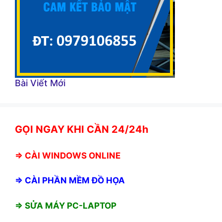
Bài Viết Mới
GỌI NGAY KHI CẦN 24/24h
⇒
CÀI WINDOWS ONLINE
⇒
CÀI PHẦN MỀM ĐỒ HỌA
⇒ SỬA MÁY PC-LAPTOP