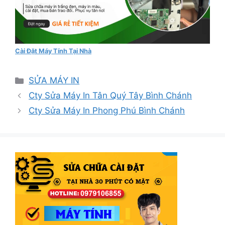
Cài Đặt Máy Tính Tại Nhà
Danh
SỬA MÁY IN
mục
Cty Sửa Máy In Tân Quý Tây Bình Chánh
Cty Sửa Máy In Phong Phú Bình Chánh