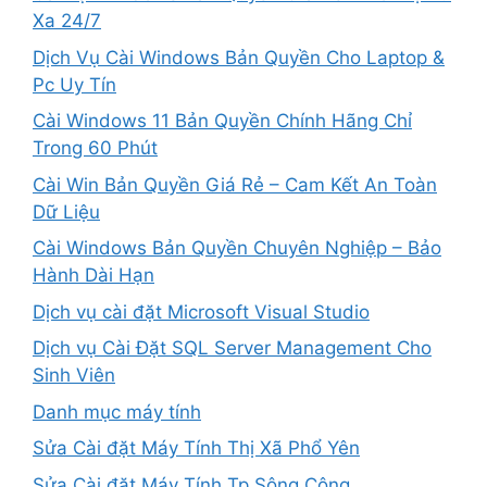
Xa 24/7
Dịch Vụ Cài Windows Bản Quyền Cho Laptop &
Pc Uy Tín
Cài Windows 11 Bản Quyền Chính Hãng Chỉ
Trong 60 Phút
Cài Win Bản Quyền Giá Rẻ – Cam Kết An Toàn
Dữ Liệu
Cài Windows Bản Quyền Chuyên Nghiệp – Bảo
Hành Dài Hạn
Dịch vụ cài đặt Microsoft Visual Studio
Dịch vụ Cài Đặt SQL Server Management Cho
Sinh Viên
Danh mục máy tính
Sửa Cài đặt Máy Tính Thị Xã Phổ Yên
Sửa Cài đặt Máy Tính Tp Sông Công