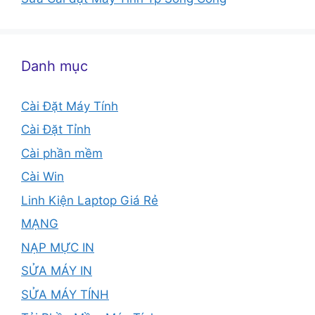
Danh mục
Cài Đặt Máy Tính
Cài Đặt Tỉnh
Cài phần mềm
Cài Win
Linh Kiện Laptop Giá Rẻ
MẠNG
NẠP MỰC IN
SỬA MÁY IN
SỬA MÁY TÍNH