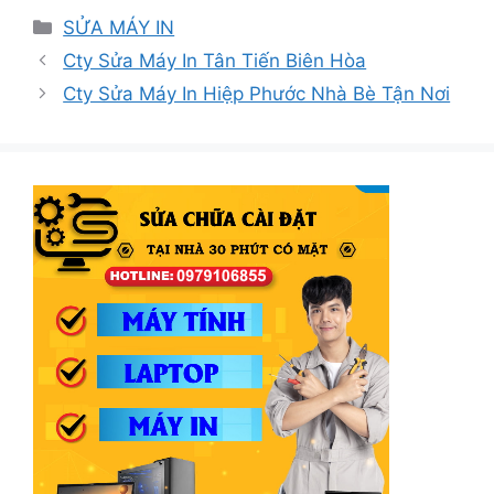
Danh
SỬA MÁY IN
mục
Cty Sửa Máy In Tân Tiến Biên Hòa
Cty Sửa Máy In Hiệp Phước Nhà Bè Tận Nơi