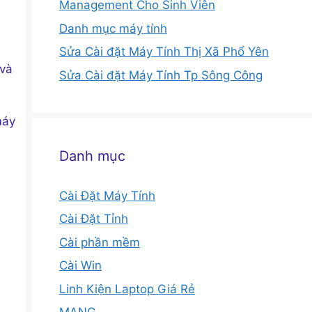
Management Cho Sinh Viên
Danh mục máy tính
Sửa Cài đặt Máy Tính Thị Xã Phổ Yên
 và
Sửa Cài đặt Máy Tính Tp Sông Công
máy
Danh mục
Cài Đặt Máy Tính
Cài Đặt Tỉnh
Cài phần mềm
Cài Win
Linh Kiện Laptop Giá Rẻ