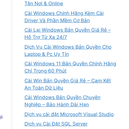
Tận Nơi & Online
Cài Windows Chính Hãng Kèm Cài
Driver Và Phần Mềm Cơ Bản
Cài Lại Windows Bản Quyền Giá Rẻ –
Hỗ Trợ Từ Xa 24/7
Dịch Vụ Cài Windows Bản Quyền Cho
Laptop & Pc Uy Tín
Cài Windows 11 Bản Quyền Chính Hãng
Chỉ Trong 60 Phút
Cài Win Bản Quyền Giá Rẻ – Cam Kết
An Toàn Dữ Liệu
Cài Windows Bản Quyền Chuyên
Nghiệp – Bảo Hành Dài Hạn
Dịch vụ cài đặt Microsoft Visual Studio
ọi
Dịch vụ Cài Đặt SQL Server