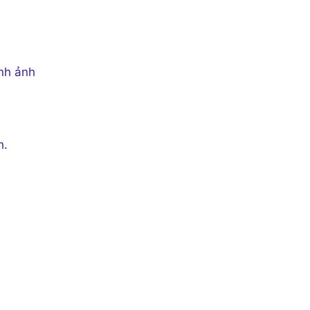
ình ảnh
h.