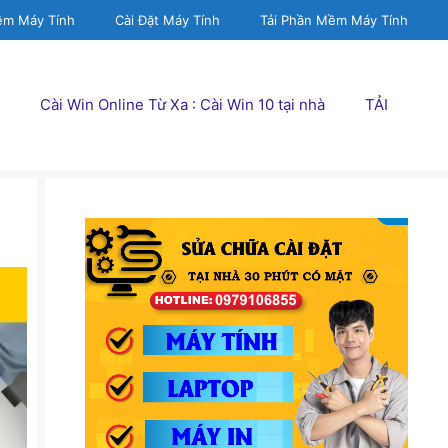
ềm Máy Tính
Cài Đặt Máy Tính
Tải Phần Mềm Máy Tính
Cài Win Online Từ Xa : Cài Win 10 tại nhà
TẢI