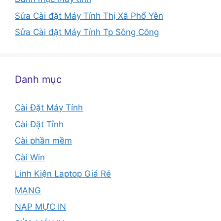
Sửa Cài đặt Máy Tính Thị Xã Phổ Yên
Sửa Cài đặt Máy Tính Tp Sông Công
Danh mục
Cài Đặt Máy Tính
Cài Đặt Tỉnh
Cài phần mềm
Cài Win
Linh Kiện Laptop Giá Rẻ
MẠNG
NẠP MỰC IN