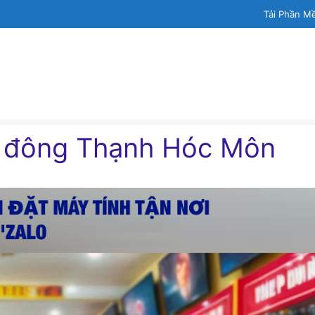
Tải Phần M
h đông Thạnh Hóc Môn