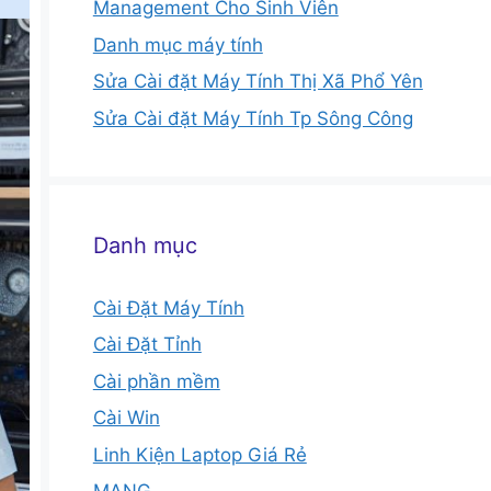
Management Cho Sinh Viên
Danh mục máy tính
Sửa Cài đặt Máy Tính Thị Xã Phổ Yên
Sửa Cài đặt Máy Tính Tp Sông Công
Danh mục
Cài Đặt Máy Tính
Cài Đặt Tỉnh
Cài phần mềm
Cài Win
Linh Kiện Laptop Giá Rẻ