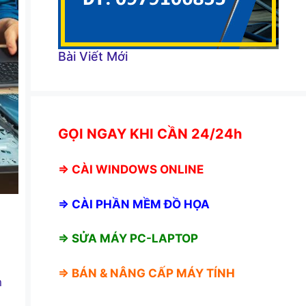
Bài Viết Mới
GỌI NGAY KHI CẦN 24/24h
⇒
CÀI WINDOWS ONLINE
⇒
CÀI PHẦN MỀM ĐỒ HỌA
⇒ SỬA MÁY PC-LAPTOP
⇒ BÁN &
NÂNG CẤP MÁY TÍNH
n