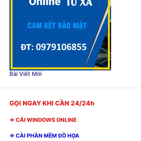
Bài Viết Mới
GỌI NGAY KHI CẦN 24/24h
⇒
CÀI WINDOWS ONLINE
⇒
CÀI PHẦN MỀM ĐỒ HỌA