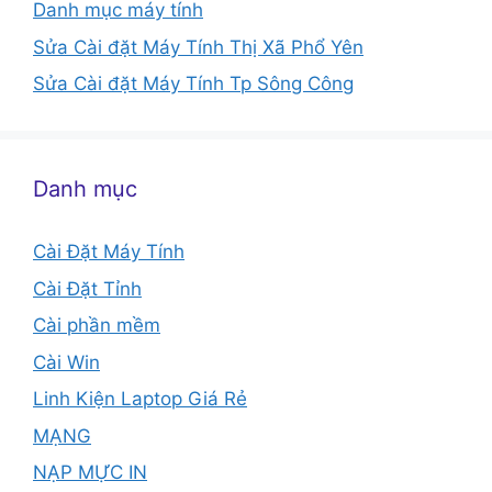
Danh mục máy tính
Sửa Cài đặt Máy Tính Thị Xã Phổ Yên
Sửa Cài đặt Máy Tính Tp Sông Công
Danh mục
Cài Đặt Máy Tính
Cài Đặt Tỉnh
Cài phần mềm
Cài Win
Linh Kiện Laptop Giá Rẻ
MẠNG
NẠP MỰC IN