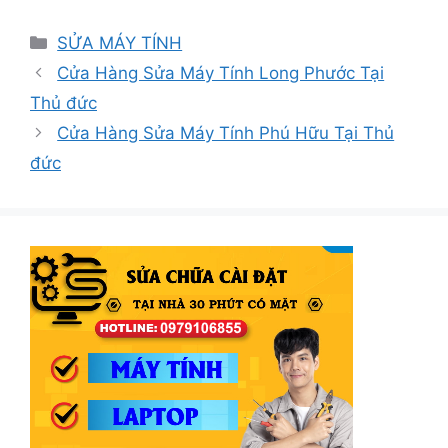
Danh
SỬA MÁY TÍNH
mục
Cửa Hàng Sửa Máy Tính Long Phước Tại
Thủ đức
Cửa Hàng Sửa Máy Tính Phú Hữu Tại Thủ
đức