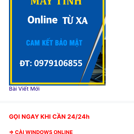
Bài Viết Mới
GỌI NGAY KHI CẦN 24/24h
⇒
CÀI WINDOWS ONLINE