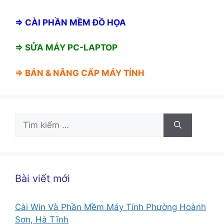
⇒
CÀI PHẦN MỀM ĐỒ HỌA
⇒ SỬA MÁY PC-LAPTOP
⇒ BÁN &
NÂNG CẤP MÁY TÍNH
Tìm
kiếm
cho:
Bài viết mới
Cài Win Và Phần Mềm Máy Tính Phường Hoành
Sơn, Hà Tĩnh