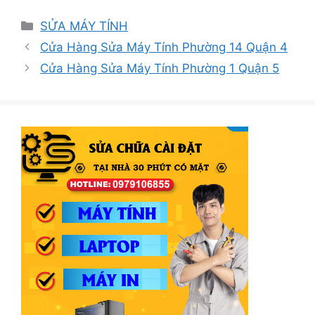
Danh
SỬA MÁY TÍNH
mục
Cửa Hàng Sửa Máy Tính Phường 14 Quận 4
Cửa Hàng Sửa Máy Tính Phường 1 Quận 5