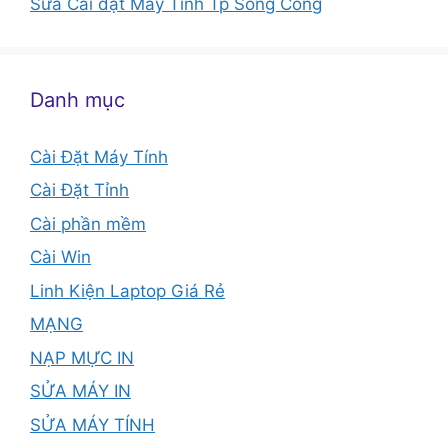
Sửa Cài đặt Máy Tính Tp Sông Công
Danh mục
Cài Đặt Máy Tính
Cài Đặt Tỉnh
Cài phần mềm
Cài Win
Linh Kiện Laptop Giá Rẻ
MẠNG
NẠP MỰC IN
SỬA MÁY IN
SỬA MÁY TÍNH