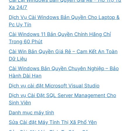
Cài Lại Windows Bản Quyền Giá Rẻ – Hỗ Trợ Từ
Xa 24/7
Dịch Vụ Cài Windows Bản Quyền Cho Laptop &
Pc Uy Tín
Cài Windows 11 Bản Quyền Chính Hãng Chỉ
Trong 60 Phút
Cài Win Bản Quyền Giá Rẻ – Cam Kết An Toàn
Dữ Liệu
Cài Windows Bản Quyền Chuyên Nghiệp – Bảo
Hành Dài Hạn
Dịch vụ cài đặt Microsoft Visual Studio
Dịch vụ Cài Đặt SQL Server Management Cho
Sinh Viên
Danh mục máy tính
Sửa Cài đặt Máy Tính Thị Xã Phổ Yên