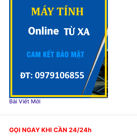
Bài Viết Mới
GỌI NGAY KHI CẦN 24/24h