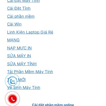
Cài Đặt Máy Tính
Cài Đặt Tỉnh
Cài phần mềm
Cài Win
Linh Kiện Laptop Giá Rẻ
MẠNG
NẠP MỰC IN
SỬA MÁY IN
SỬA MÁY TÍNH
Tải Phần Mềm Máy Tính
TỈNH MỚI
Vệ Sinh Máy Tính
Cài đặt phần mềm online