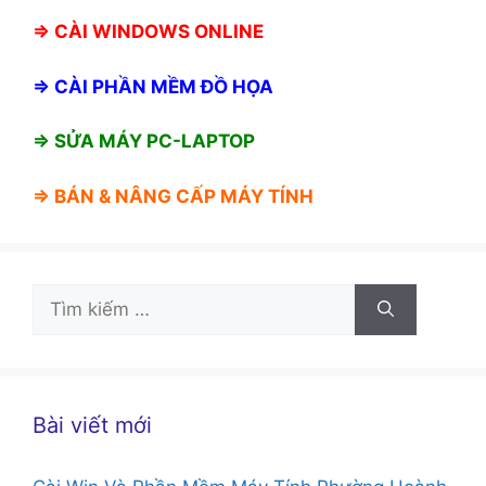
⇒
CÀI WINDOWS ONLINE
⇒
CÀI PHẦN MỀM ĐỒ HỌA
⇒ SỬA MÁY PC-LAPTOP
⇒ BÁN &
NÂNG CẤP MÁY TÍNH
Tìm
kiếm
cho:
Bài viết mới