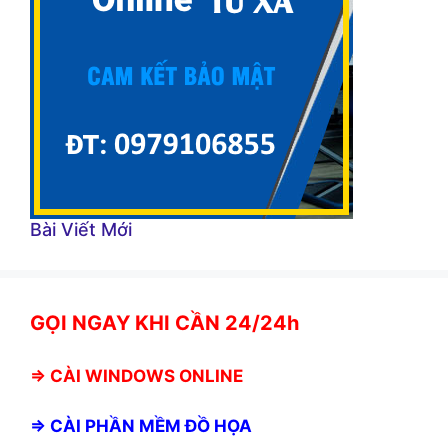
Bài Viết Mới
GỌI NGAY KHI CẦN 24/24h
⇒
CÀI WINDOWS ONLINE
⇒
CÀI PHẦN MỀM ĐỒ HỌA