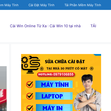
ềm Máy Tính
Cài Đặt Máy Tính
Tải Phần Mềm Máy Tính
Cài Win Online Từ Xa : Cài Win 10 tại nhà
TẢI