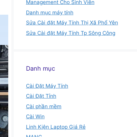
Management Cho Sinh Viên
Danh mục máy tính
Sửa Cài đặt Máy Tính Thị Xã Phổ Yên
Sửa Cài đặt Máy Tính Tp Sông Công
Danh mục
Cài Đặt Máy Tính
Cài Đặt Tỉnh
Cài phần mềm
Cài Win
Linh Kiện Laptop Giá Rẻ