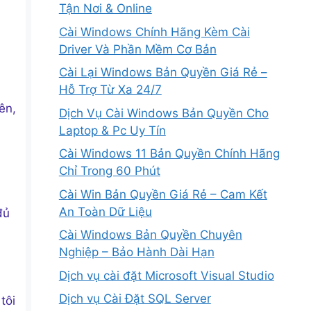
Tận Nơi & Online
Cài Windows Chính Hãng Kèm Cài
Driver Và Phần Mềm Cơ Bản
Cài Lại Windows Bản Quyền Giá Rẻ –
Hỗ Trợ Từ Xa 24/7
ên,
Dịch Vụ Cài Windows Bản Quyền Cho
Laptop & Pc Uy Tín
Cài Windows 11 Bản Quyền Chính Hãng
Chỉ Trong 60 Phút
Cài Win Bản Quyền Giá Rẻ – Cam Kết
An Toàn Dữ Liệu
đủ
Cài Windows Bản Quyền Chuyên
Nghiệp – Bảo Hành Dài Hạn
Dịch vụ cài đặt Microsoft Visual Studio
Dịch vụ Cài Đặt SQL Server
tôi