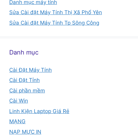
Danh mục máy tính
Sửa Cài đặt Máy Tính Thị Xã Phổ Yên
Sửa Cài đặt Máy Tính Tp Sông Công
Danh mục
Cài Đặt Máy Tính
Cài Đặt Tỉnh
Cài phần mềm
Cài Win
Linh Kiện Laptop Giá Rẻ
MẠNG
NẠP MỰC IN