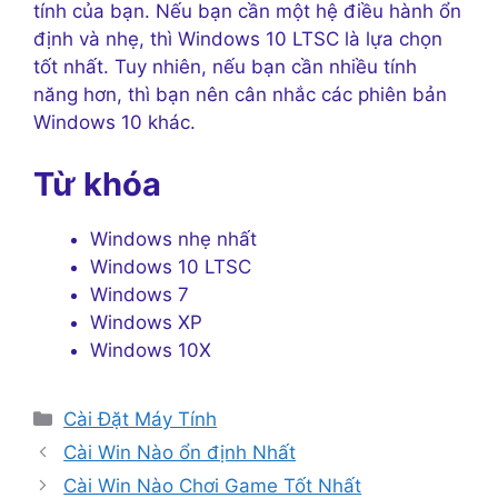
tính của bạn. Nếu bạn cần một hệ điều hành ổn
định và nhẹ, thì Windows 10 LTSC là lựa chọn
tốt nhất. Tuy nhiên, nếu bạn cần nhiều tính
năng hơn, thì bạn nên cân nhắc các phiên bản
Windows 10 khác.
Từ khóa
Windows nhẹ nhất
Windows 10 LTSC
Windows 7
Windows XP
Windows 10X
Danh
Cài Đặt Máy Tính
mục
Cài Win Nào ổn định Nhất
Cài Win Nào Chơi Game Tốt Nhất