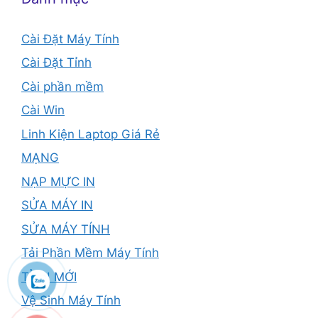
Cài Đặt Máy Tính
Cài Đặt Tỉnh
Cài phần mềm
Cài Win
Linh Kiện Laptop Giá Rẻ
MẠNG
NẠP MỰC IN
SỬA MÁY IN
SỬA MÁY TÍNH
Tải Phần Mềm Máy Tính
TỈNH MỚI
Vệ Sinh Máy Tính