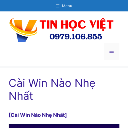
Chuyển
Menu
đến
nội
dung
Menu
Cài Win Nào Nhẹ
Nhất
[Cài Win Nào Nhẹ Nhất]