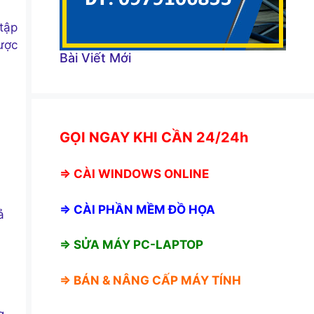
tập
ược
Bài Viết Mới
GỌI NGAY KHI CẦN 24/24h
⇒
CÀI WINDOWS ONLINE
⇒
CÀI PHẦN MỀM ĐỒ HỌA
ả
⇒ SỬA MÁY PC-LAPTOP
⇒ BÁN &
NÂNG CẤP MÁY TÍNH
g