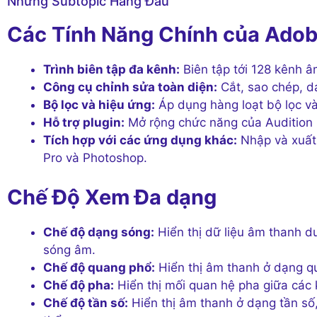
Những Subtopic Hàng Đầu
Các Tính Năng Chính của Adob
Trình biên tập đa kênh:
Biên tập tới 128 kênh â
Công cụ chỉnh sửa toàn diện:
Cắt, sao chép, d
Bộ lọc và hiệu ứng:
Áp dụng hàng loạt bộ lọc và
Hỗ trợ plugin:
Mở rộng chức năng của Audition b
Tích hợp với các ứng dụng khác:
Nhập và xuất
Pro và Photoshop.
Chế Độ Xem Đa dạng
Chế độ dạng sóng:
Hiển thị dữ liệu âm thanh 
sóng âm.
Chế độ quang phổ:
Hiển thị âm thanh ở dạng q
Chế độ pha:
Hiển thị mối quan hệ pha giữa các 
Chế độ tần số:
Hiển thị âm thanh ở dạng tần số,