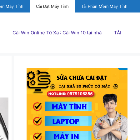
ềm Máy Tính
Cài Đặt Máy Tính
Tải Phần Mềm Máy Tính
Cài Win Online Từ Xa : Cài Win 10 tại nhà
TẢI