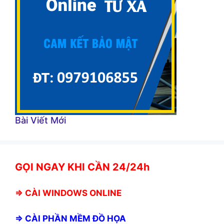
Bài Viết Mới
GỌI NGAY KHI CẦN 24/24h
⇒
CÀI WINDOWS ONLINE
⇒
CÀI PHẦN MỀM ĐỒ HỌA