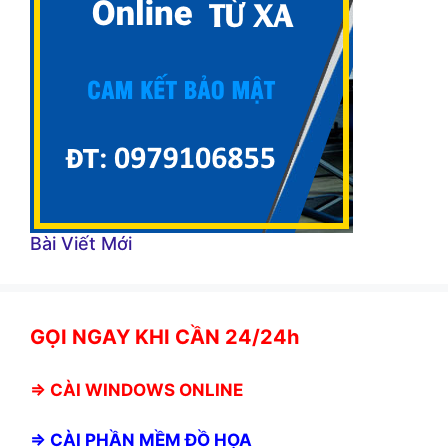
Bài Viết Mới
GỌI NGAY KHI CẦN 24/24h
⇒
CÀI WINDOWS ONLINE
⇒
CÀI PHẦN MỀM ĐỒ HỌA