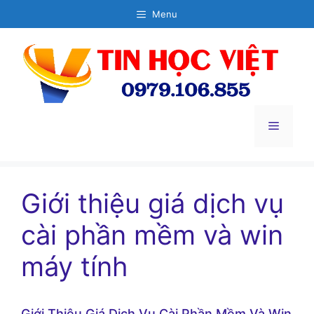
Chuyển
Menu
đến
nội
dung
Menu
Giới thiệu giá dịch vụ
cài phần mềm và win
máy tính
Giới Thiệu Giá Dịch Vụ Cài Phần Mềm Và Win