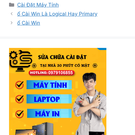
Danh
Cài Đặt Máy Tính
mục
ổ Cài Win Là Logical Hay Primary
ổ Cài Win