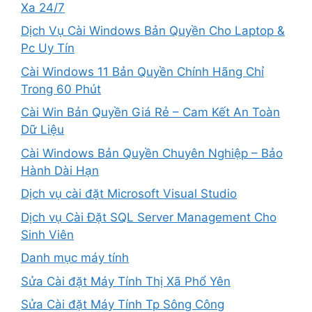
Xa 24/7
Dịch Vụ Cài Windows Bản Quyền Cho Laptop &
Pc Uy Tín
Cài Windows 11 Bản Quyền Chính Hãng Chỉ
Trong 60 Phút
Cài Win Bản Quyền Giá Rẻ – Cam Kết An Toàn
Dữ Liệu
Cài Windows Bản Quyền Chuyên Nghiệp – Bảo
Hành Dài Hạn
Dịch vụ cài đặt Microsoft Visual Studio
Dịch vụ Cài Đặt SQL Server Management Cho
Sinh Viên
Danh mục máy tính
Sửa Cài đặt Máy Tính Thị Xã Phổ Yên
Sửa Cài đặt Máy Tính Tp Sông Công