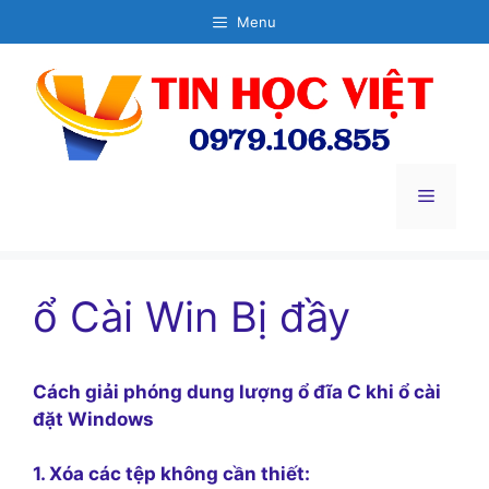
Chuyển
Menu
đến
nội
dung
Menu
ổ Cài Win Bị đầy
Cách giải phóng dung lượng ổ đĩa C khi ổ cài
đặt Windows
1. Xóa các tệp không cần thiết: