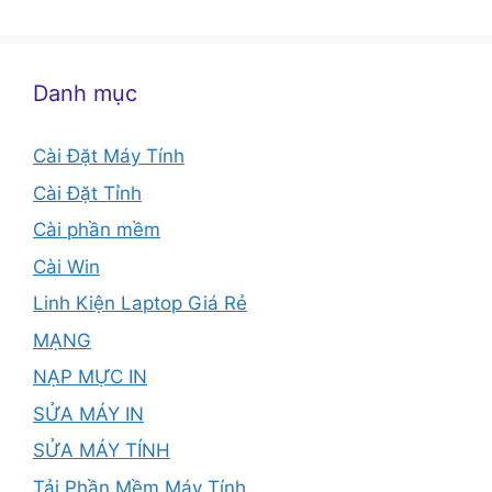
Danh mục
Cài Đặt Máy Tính
Cài Đặt Tỉnh
Cài phần mềm
Cài Win
Linh Kiện Laptop Giá Rẻ
MẠNG
NẠP MỰC IN
SỬA MÁY IN
SỬA MÁY TÍNH
Tải Phần Mềm Máy Tính