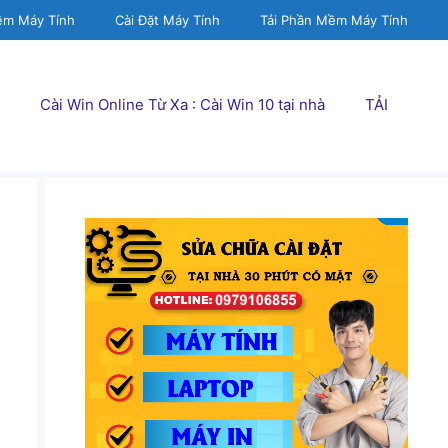
ềm Máy Tính
Cài Đặt Máy Tính
Tải Phần Mềm Máy Tính
Cài Win Online Từ Xa : Cài Win 10 tại nhà
TẢI