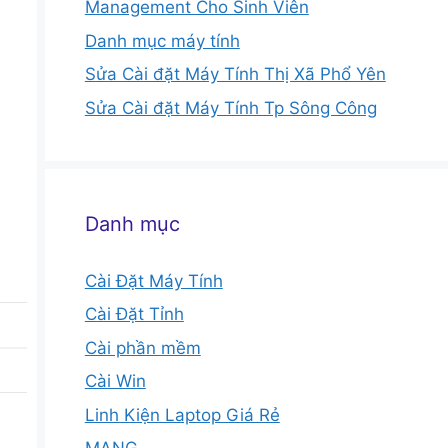
Management Cho Sinh Viên
Danh mục máy tính
Sửa Cài đặt Máy Tính Thị Xã Phổ Yên
Sửa Cài đặt Máy Tính Tp Sông Công
Danh mục
Cài Đặt Máy Tính
Cài Đặt Tỉnh
Cài phần mềm
Cài Win
Linh Kiện Laptop Giá Rẻ