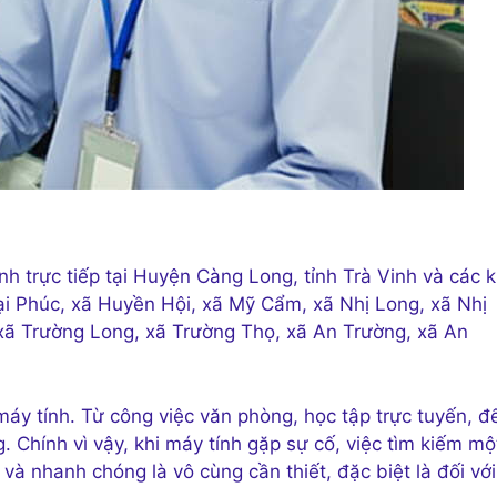
nh trực tiếp tại Huyện Càng Long, tỉnh Trà Vinh và các 
Đại Phúc, xã Huyền Hội, xã Mỹ Cẩm, xã Nhị Long, xã Nhị
xã Trường Long, xã Trường Thọ, xã An Trường, xã An
áy tính. Từ công việc văn phòng, học tập trực tuyến, đ
ng. Chính vì vậy, khi máy tính gặp sự cố, việc tìm kiếm mộ
 và nhanh chóng là vô cùng cần thiết, đặc biệt là đối với