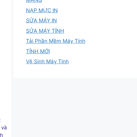
MẠNG
NẠP MỰC IN
SỬA MÁY IN
SỬA MÁY TÍNH
Tải Phần Mềm Máy Tính
TỈNH MỚI
Vệ Sinh Máy Tính
t
 và
nh