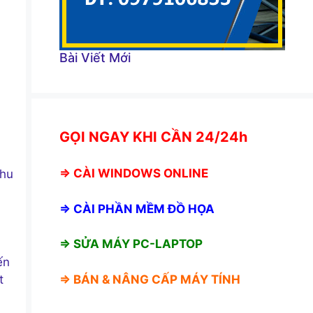
Bài Viết Mới
GỌI NGAY KHI CẦN 24/24h
⇒
CÀI WINDOWS ONLINE
khu
⇒
CÀI PHẦN MỀM ĐỒ HỌA
⇒ SỬA MÁY PC-LAPTOP
ến
t
⇒ BÁN &
NÂNG CẤP MÁY TÍNH