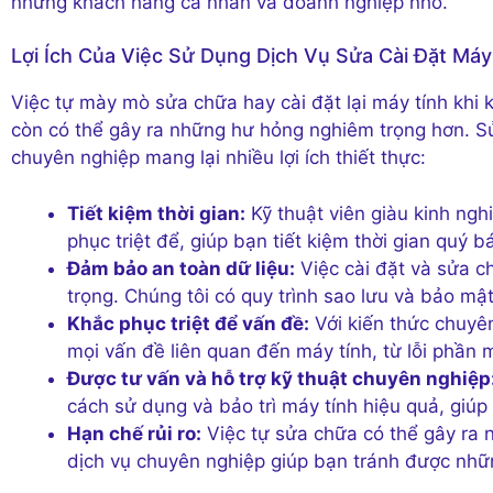
những khách hàng cá nhân và doanh nghiệp nhỏ.
Lợi Ích Của Việc Sử Dụng Dịch Vụ Sửa Cài Đặt M
Việc tự mày mò sửa chữa hay cài đặt lại máy tính khi
còn có thể gây ra những hư hỏng nghiêm trọng hơn. S
chuyên nghiệp mang lại nhiều lợi ích thiết thực:
Tiết kiệm thời gian:
Kỹ thuật viên giàu kinh ng
phục triệt để, giúp bạn tiết kiệm thời gian quý b
Đảm bảo an toàn dữ liệu:
Việc cài đặt và sửa c
trọng. Chúng tôi có quy trình sao lưu và bảo mật
Khắc phục triệt để vấn đề:
Với kiến thức chuyên 
mọi vấn đề liên quan đến máy tính, từ lỗi phầ
Được tư vấn và hỗ trợ kỹ thuật chuyên nghiệp
cách sử dụng và bảo trì máy tính hiệu quả, giúp
Hạn chế rủi ro:
Việc tự sửa chữa có thể gây ra
dịch vụ chuyên nghiệp giúp bạn tránh được nhữn