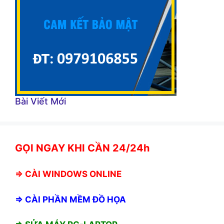
Bài Viết Mới
GỌI NGAY KHI CẦN 24/24h
⇒
CÀI WINDOWS ONLINE
⇒
CÀI PHẦN MỀM ĐỒ HỌA