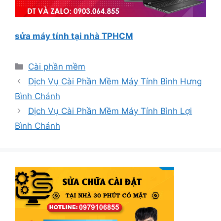
sửa máy tính tại nhà TPHCM
Danh
Cài phần mềm
mục
Dịch Vụ Cài Phần Mềm Máy Tính Bình Hưng
Bình Chánh
Dịch Vụ Cài Phần Mềm Máy Tính Bình Lợi
Bình Chánh