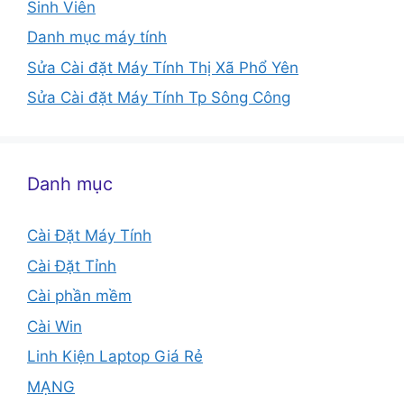
Sinh Viên
Danh mục máy tính
Sửa Cài đặt Máy Tính Thị Xã Phổ Yên
Sửa Cài đặt Máy Tính Tp Sông Công
Danh mục
Cài Đặt Máy Tính
Cài Đặt Tỉnh
Cài phần mềm
Cài Win
Linh Kiện Laptop Giá Rẻ
MẠNG