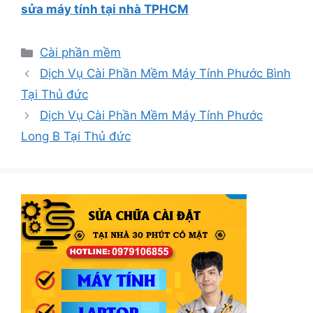
sửa máy tính tại nhà TPHCM
Danh
Cài phần mềm
mục
Dịch Vụ Cài Phần Mềm Máy Tính Phước Bình
Tại Thủ đức
Dịch Vụ Cài Phần Mềm Máy Tính Phước
Long B Tại Thủ đức