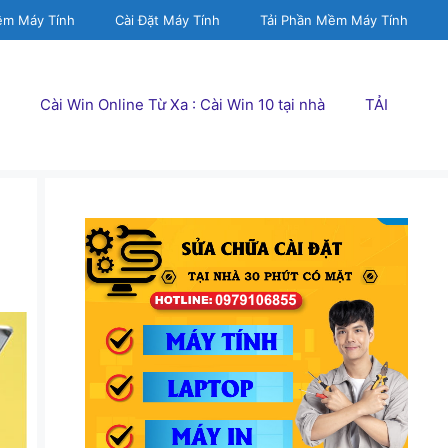
ềm Máy Tính
Cài Đặt Máy Tính
Tải Phần Mềm Máy Tính
Cài Win Online Từ Xa : Cài Win 10 tại nhà
TẢI