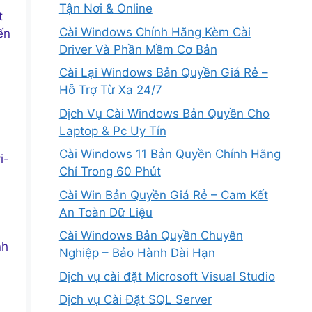
Tận Nơi & Online
t
Cài Windows Chính Hãng Kèm Cài
ến
Driver Và Phần Mềm Cơ Bản
Cài Lại Windows Bản Quyền Giá Rẻ –
Hỗ Trợ Từ Xa 24/7
Dịch Vụ Cài Windows Bản Quyền Cho
Laptop & Pc Uy Tín
Cài Windows 11 Bản Quyền Chính Hãng
i-
Chỉ Trong 60 Phút
Cài Win Bản Quyền Giá Rẻ – Cam Kết
An Toàn Dữ Liệu
Cài Windows Bản Quyền Chuyên
nh
Nghiệp – Bảo Hành Dài Hạn
Dịch vụ cài đặt Microsoft Visual Studio
Dịch vụ Cài Đặt SQL Server