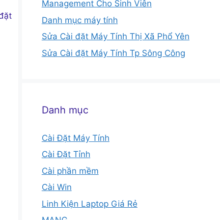
Management Cho Sinh Viên
đặt
Danh mục máy tính
Sửa Cài đặt Máy Tính Thị Xã Phổ Yên
Sửa Cài đặt Máy Tính Tp Sông Công
Danh mục
Cài Đặt Máy Tính
Cài Đặt Tỉnh
Cài phần mềm
Cài Win
Linh Kiện Laptop Giá Rẻ