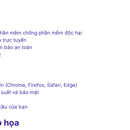
à phần mềm chống phần mềm độc hại
a trực tuyến
m bảo an toàn
t
n (Chrome, Firefox, Safari, Edge)
u suất và bảo mật
 cầu của bạn
ồ họa