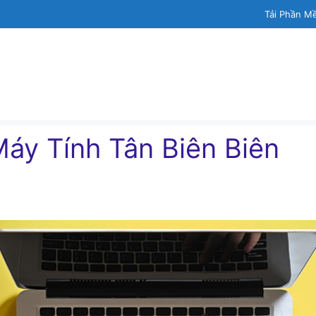
Tải Phần M
áy Tính Tân Biên Biên