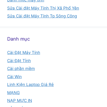
Danh mục máy tính
Sửa Cài đặt Máy Tính Thị Xã Phổ Yên
Sửa Cài đặt Máy Tính Tp Sông Công
Danh mục
Cài Đặt Máy Tính
Cài Đặt Tỉnh
Cài phần mềm
Cài Win
Linh Kiện Laptop Giá Rẻ
MẠNG
NẠP MỰC IN