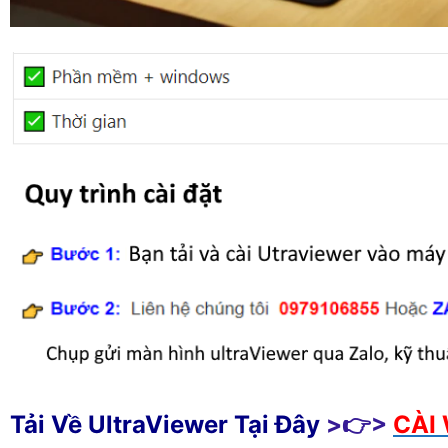
Tải Về UltraViewer Tại Đây
>👉>
CÀI 