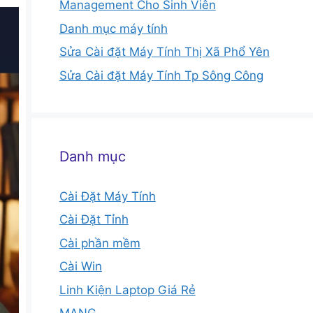
Management Cho Sinh Viên
Danh mục máy tính
Sửa Cài đặt Máy Tính Thị Xã Phổ Yên
Sửa Cài đặt Máy Tính Tp Sông Công
Danh mục
Cài Đặt Máy Tính
Cài Đặt Tỉnh
Cài phần mềm
Cài Win
Linh Kiện Laptop Giá Rẻ