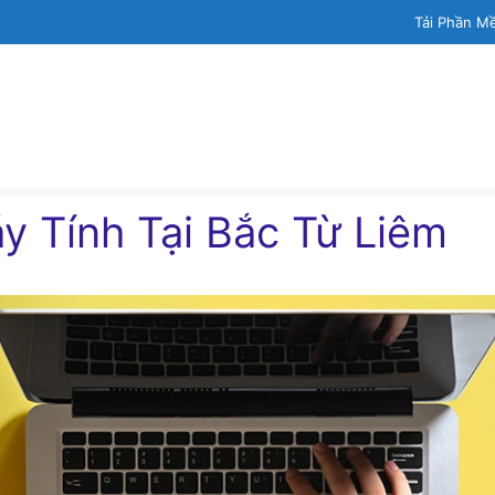
Tải Phần M
́y Tính Tại Bắc Từ Liêm