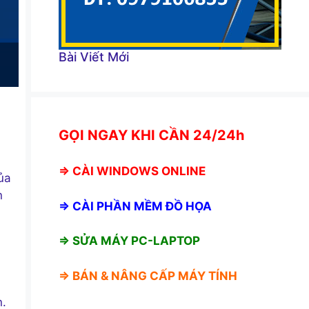
Bài Viết Mới
GỌI NGAY KHI CẦN 24/24h
⇒
CÀI WINDOWS ONLINE
ủa
n
⇒
CÀI PHẦN MỀM ĐỒ HỌA
à
⇒ SỬA MÁY PC-LAPTOP
⇒ BÁN &
NÂNG CẤP MÁY TÍNH
n.