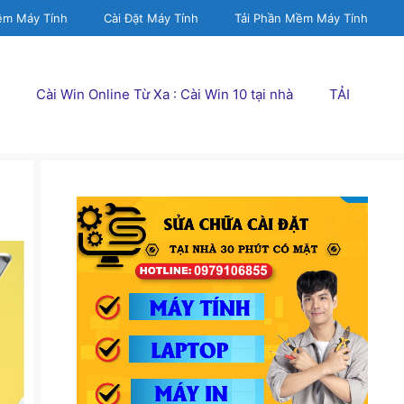
ềm Máy Tính
Cài Đặt Máy Tính
Tải Phần Mềm Máy Tính
Cài Win Online Từ Xa : Cài Win 10 tại nhà
TẢI