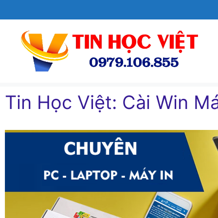
Chuyển
đến
nội
dung
Tin Học Việt: Cài Win Ma