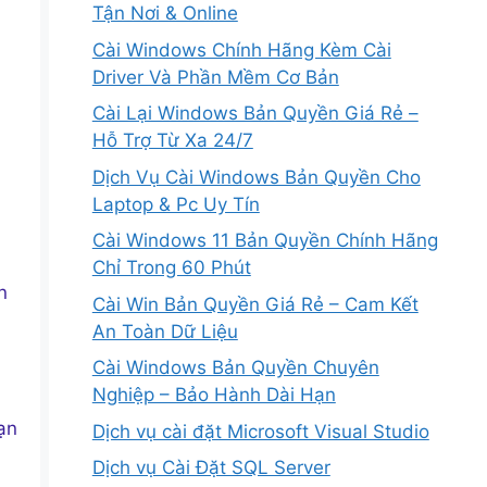
Tận Nơi & Online
Cài Windows Chính Hãng Kèm Cài
Driver Và Phần Mềm Cơ Bản
Cài Lại Windows Bản Quyền Giá Rẻ –
Hỗ Trợ Từ Xa 24/7
Dịch Vụ Cài Windows Bản Quyền Cho
Laptop & Pc Uy Tín
Cài Windows 11 Bản Quyền Chính Hãng
Chỉ Trong 60 Phút
n
Cài Win Bản Quyền Giá Rẻ – Cam Kết
An Toàn Dữ Liệu
Cài Windows Bản Quyền Chuyên
Nghiệp – Bảo Hành Dài Hạn
ạn
Dịch vụ cài đặt Microsoft Visual Studio
Dịch vụ Cài Đặt SQL Server