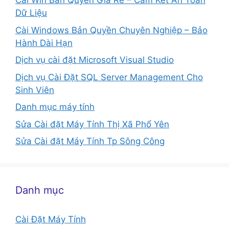
Cài Win Bản Quyền Giá Rẻ – Cam Kết An Toàn
Dữ Liệu
Cài Windows Bản Quyền Chuyên Nghiệp – Bảo
Hành Dài Hạn
Dịch vụ cài đặt Microsoft Visual Studio
Dịch vụ Cài Đặt SQL Server Management Cho
Sinh Viên
Danh mục máy tính
Sửa Cài đặt Máy Tính Thị Xã Phổ Yên
Sửa Cài đặt Máy Tính Tp Sông Công
Danh mục
Cài Đặt Máy Tính