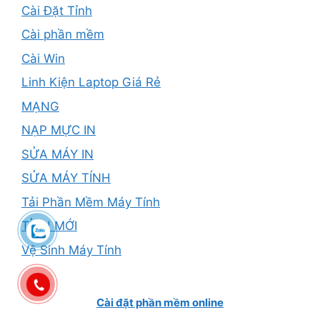
Cài Đặt Tỉnh
Cài phần mềm
Cài Win
Linh Kiện Laptop Giá Rẻ
MẠNG
NẠP MỰC IN
SỬA MÁY IN
SỬA MÁY TÍNH
Tải Phần Mềm Máy Tính
TỈNH MỚI
Vệ Sinh Máy Tính
Cài đặt phần mềm online