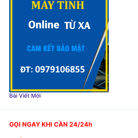
Bài Viết Mới
GỌI NGAY KHI CẦN 24/24h