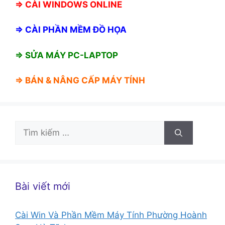
⇒
CÀI WINDOWS ONLINE
⇒
CÀI PHẦN MỀM ĐỒ HỌA
⇒ SỬA MÁY PC-LAPTOP
⇒ BÁN &
NÂNG CẤP MÁY TÍNH
Tìm
kiếm
cho:
Bài viết mới
Cài Win Và Phần Mềm Máy Tính Phường Hoành