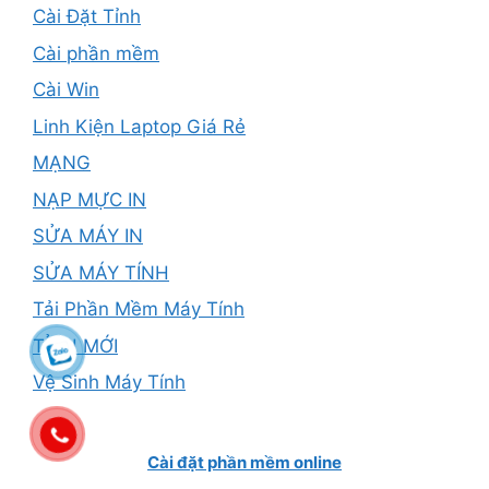
Cài Đặt Tỉnh
Cài phần mềm
Cài Win
Linh Kiện Laptop Giá Rẻ
MẠNG
NẠP MỰC IN
SỬA MÁY IN
SỬA MÁY TÍNH
Tải Phần Mềm Máy Tính
TỈNH MỚI
Vệ Sinh Máy Tính
Cài đặt phần mềm online