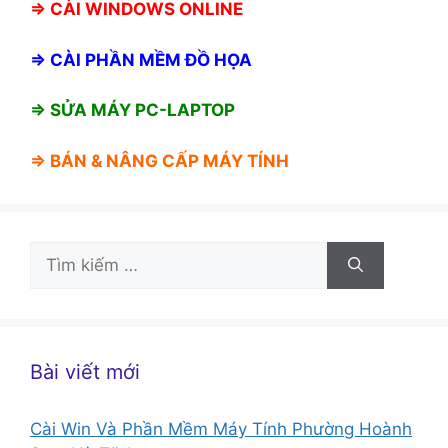
⇒
CÀI WINDOWS ONLINE
⇒
CÀI PHẦN MỀM ĐỒ HỌA
⇒ SỬA MÁY PC-LAPTOP
⇒ BÁN &
NÂNG CẤP MÁY TÍNH
Tìm
kiếm
cho:
Bài viết mới
Cài Win Và Phần Mềm Máy Tính Phường Hoành