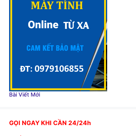
Bài Viết Mới
GỌI NGAY KHI CẦN 24/24h