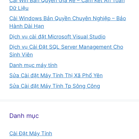
Cài Win Bản Quyền Giá Rẻ – Cam Kết An Toàn
Dữ Liệu
Cài Windows Bản Quyền Chuyên Nghiệp – Bảo
Hành Dài Hạn
Dịch vụ cài đặt Microsoft Visual Studio
Dịch vụ Cài Đặt SQL Server Management Cho
Sinh Viên
Danh mục máy tính
Sửa Cài đặt Máy Tính Thị Xã Phổ Yên
Sửa Cài đặt Máy Tính Tp Sông Công
Danh mục
Cài Đặt Máy Tính