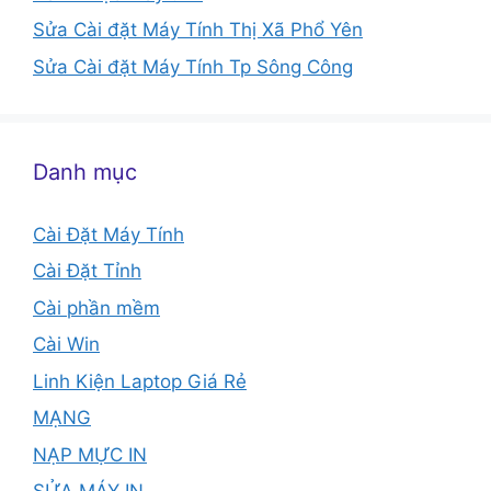
Sửa Cài đặt Máy Tính Thị Xã Phổ Yên
Sửa Cài đặt Máy Tính Tp Sông Công
Danh mục
Cài Đặt Máy Tính
Cài Đặt Tỉnh
Cài phần mềm
Cài Win
Linh Kiện Laptop Giá Rẻ
MẠNG
NẠP MỰC IN