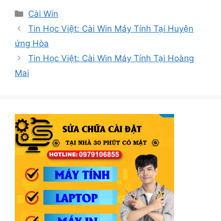
Danh
Cài Win
mục
Tin Học Việt: Cài Win Máy Tính Tại Huyện
ứng Hòa
Tin Học Việt: Cài Win Máy Tính Tại Hoàng
Mai