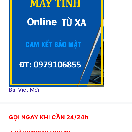
Bài Viết Mới
GỌI NGAY KHI CẦN 24/24h