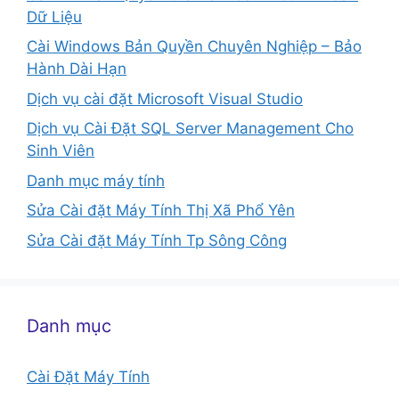
Dữ Liệu
Cài Windows Bản Quyền Chuyên Nghiệp – Bảo
Hành Dài Hạn
Dịch vụ cài đặt Microsoft Visual Studio
Dịch vụ Cài Đặt SQL Server Management Cho
Sinh Viên
Danh mục máy tính
Sửa Cài đặt Máy Tính Thị Xã Phổ Yên
Sửa Cài đặt Máy Tính Tp Sông Công
Danh mục
Cài Đặt Máy Tính