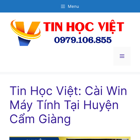
Chuyển
Menu
đến
nội
dung
Menu
Tin Học Việt: Cài Win
Máy Tính Tại Huyện
Cẩm Giàng