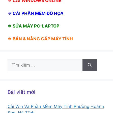
⇒
CÀI WINDOWS ONLINE
⇒
CÀI PHẦN MỀM ĐỒ HỌA
⇒ SỬA MÁY PC-LAPTOP
⇒ BÁN &
NÂNG CẤP MÁY TÍNH
Tìm
kiếm
cho:
Bài viết mới
Cài Win Và Phần Mềm Máy Tính Phường Hoành
Sơn, Hà Tĩnh