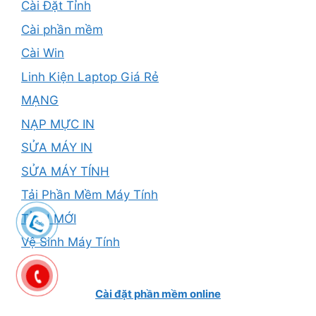
Cài Đặt Tỉnh
Cài phần mềm
Cài Win
Linh Kiện Laptop Giá Rẻ
MẠNG
NẠP MỰC IN
SỬA MÁY IN
SỬA MÁY TÍNH
Tải Phần Mềm Máy Tính
TỈNH MỚI
Vệ Sinh Máy Tính
Cài đặt phần mềm online