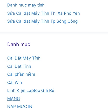
Danh mục máy tính
Sửa Cài đặt Máy Tính Thị Xã Phổ Yên
Sửa Cài đặt Máy Tính Tp Sông Công
Danh mục
Cài Đặt Máy Tính
Cài Đặt Tỉnh
Cài phần mềm
Cài Win
Linh Kiện Laptop Giá Rẻ
MẠNG
NẠP MỰC IN