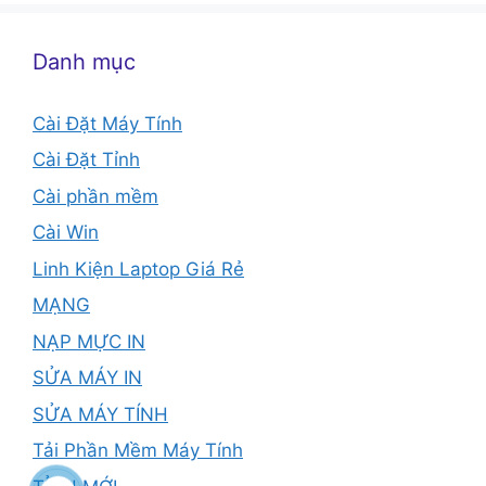
Danh mục
Cài Đặt Máy Tính
Cài Đặt Tỉnh
Cài phần mềm
Cài Win
Linh Kiện Laptop Giá Rẻ
MẠNG
NẠP MỰC IN
SỬA MÁY IN
SỬA MÁY TÍNH
Tải Phần Mềm Máy Tính