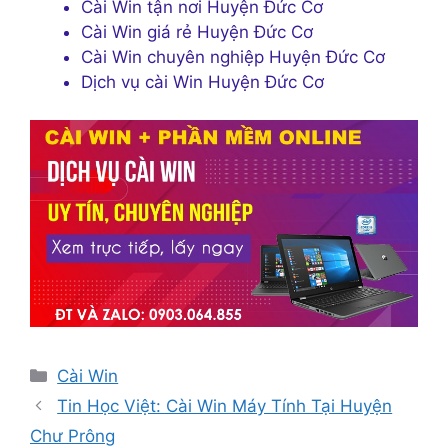
Cài Win tận nơi Huyện Đức Cơ
Cài Win giá rẻ Huyện Đức Cơ
Cài Win chuyên nghiệp Huyện Đức Cơ
Dịch vụ cài Win Huyện Đức Cơ
Danh
Cài Win
mục
Tin Học Việt: Cài Win Máy Tính Tại Huyện
Chư Prông