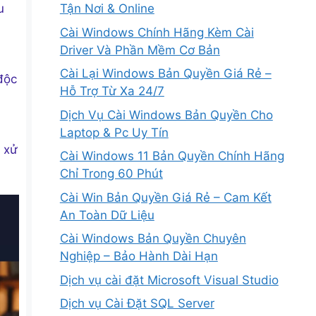
Tận Nơi & Online
u
Cài Windows Chính Hãng Kèm Cài
Driver Và Phần Mềm Cơ Bản
Cài Lại Windows Bản Quyền Giá Rẻ –
độc
Hỗ Trợ Từ Xa 24/7
Dịch Vụ Cài Windows Bản Quyền Cho
Laptop & Pc Uy Tín
 xử
Cài Windows 11 Bản Quyền Chính Hãng
Chỉ Trong 60 Phút
Cài Win Bản Quyền Giá Rẻ – Cam Kết
An Toàn Dữ Liệu
Cài Windows Bản Quyền Chuyên
Nghiệp – Bảo Hành Dài Hạn
Dịch vụ cài đặt Microsoft Visual Studio
Dịch vụ Cài Đặt SQL Server