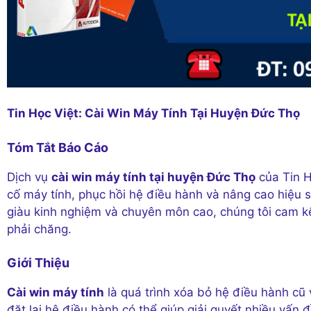
Tin Học Việt: Cài Win Máy Tính Tại Huyện Đức Thọ
Tóm Tắt Báo Cáo
Dịch vụ
cài win máy tính tại huyện Đức Thọ
của Tin H
cố máy tính, phục hồi hệ điều hành và nâng cao hiệu s
giàu kinh nghiệm và chuyên môn cao, chúng tôi cam k
phải chăng.
Giới Thiệu
Cài win máy tính
là quá trình xóa bỏ hệ điều hành cũ v
đặt lại hệ điều hành có thể giúp giải quyết nhiều vấn