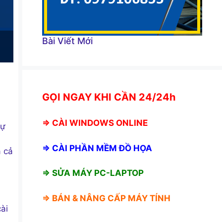
Bài Viết Mới
GỌI NGAY KHI CẦN 24/24h
⇒
CÀI WINDOWS ONLINE
sự
⇒
CÀI PHẦN MỀM ĐỒ HỌA
á cả
⇒ SỬA MÁY PC-LAPTOP
⇒ BÁN &
NÂNG CẤP MÁY TÍNH
ài