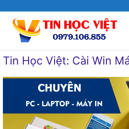
Chuyển
đến
nội
dung
Tin Học Việt: Cài Win Ma