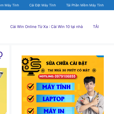
ềm Máy Tính
Cài Đặt Máy Tính
Tải Phần Mềm Máy Tính
Cài Win Online Từ Xa : Cài Win 10 tại nhà
TẢI
ọ