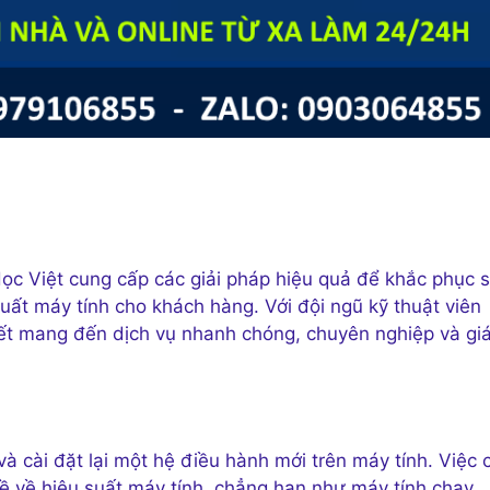
ọc Việt cung cấp các giải pháp hiệu quả để khắc phục 
uất máy tính cho khách hàng. Với đội ngũ kỹ thuật viên
ết mang đến dịch vụ nhanh chóng, chuyên nghiệp và gi
à cài đặt lại một hệ điều hành mới trên máy tính. Việc c
 đề về hiệu suất máy tính, chẳng hạn như máy tính chạy