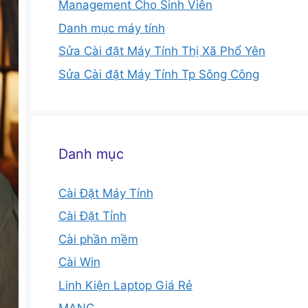
Management Cho Sinh Viên
Danh mục máy tính
Sửa Cài đặt Máy Tính Thị Xã Phổ Yên
Sửa Cài đặt Máy Tính Tp Sông Công
Danh mục
Cài Đặt Máy Tính
Cài Đặt Tỉnh
Cài phần mềm
Cài Win
Linh Kiện Laptop Giá Rẻ