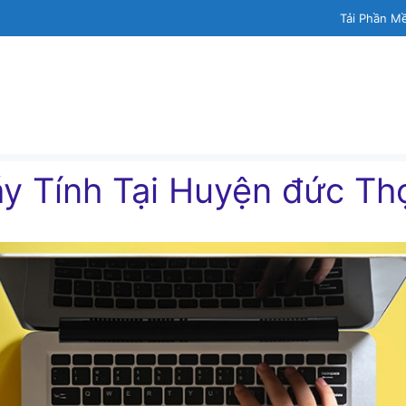
Tải Phần M
́y Tính Tại Huyện đức Th