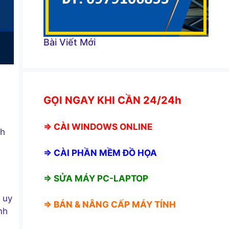
Bài Viết Mới
GỌI NGAY KHI CẦN 24/24h
⇒
CÀI WINDOWS ONLINE
nh
⇒
CÀI PHẦN MỀM ĐỒ HỌA
⇒ SỬA MÁY PC-LAPTOP
 uy
⇒ BÁN &
NÂNG CẤP MÁY TÍNH
nh