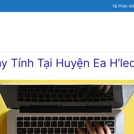
Tải Phần M
y Tính Tại Huyện Ea H’le