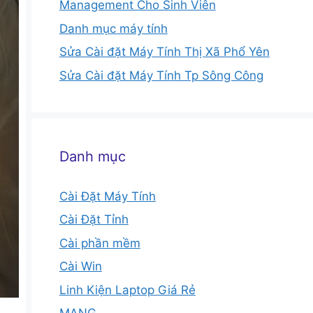
Management Cho Sinh Viên
Danh mục máy tính
Sửa Cài đặt Máy Tính Thị Xã Phổ Yên
Sửa Cài đặt Máy Tính Tp Sông Công
Danh mục
Cài Đặt Máy Tính
Cài Đặt Tỉnh
Cài phần mềm
Cài Win
Linh Kiện Laptop Giá Rẻ