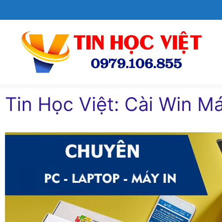
Chuyển
đến
nội
dung
Tin Học Việt: Cài Win Má