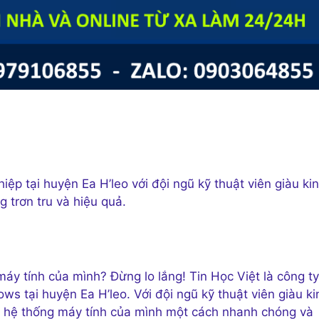
ệp tại huyện Ea H’leo với đội ngũ kỹ thuật viên giàu ki
 trơn tru và hiệu quả.
y tính của mình? Đừng lo lắng! Tin Học Việt là công ty
ws tại huyện Ea H’leo. Với đội ngũ kỹ thuật viên giàu ki
ại hệ thống máy tính của mình một cách nhanh chóng và