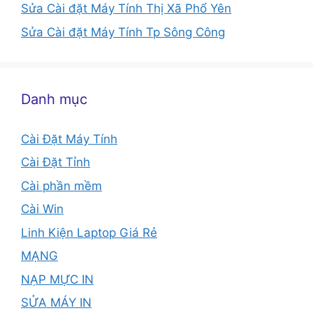
Sửa Cài đặt Máy Tính Thị Xã Phổ Yên
Sửa Cài đặt Máy Tính Tp Sông Công
Danh mục
Cài Đặt Máy Tính
Cài Đặt Tỉnh
Cài phần mềm
Cài Win
Linh Kiện Laptop Giá Rẻ
MẠNG
NẠP MỰC IN
SỬA MÁY IN