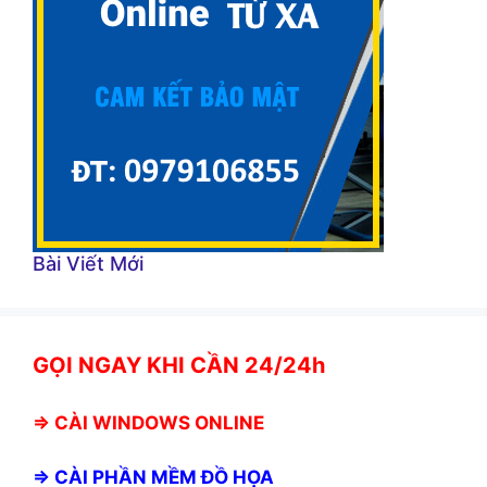
Bài Viết Mới
GỌI NGAY KHI CẦN 24/24h
⇒
CÀI WINDOWS ONLINE
⇒
CÀI PHẦN MỀM ĐỒ HỌA