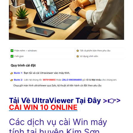
Tải Về UltraViewer Tại Đây
>👉>
CÀI WIN 10 ONLINE
Các dịch vụ cài Win máy
tính tại huyện Kim Sơn