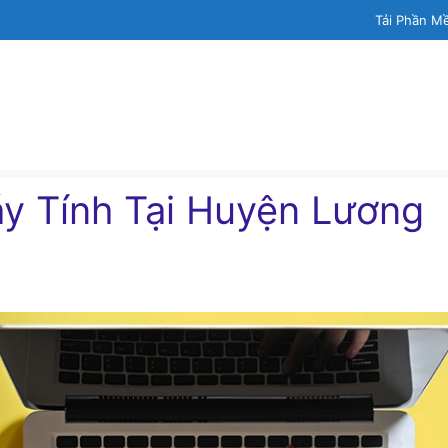
Tải Phần M
́y Tính Tại Huyện Lương