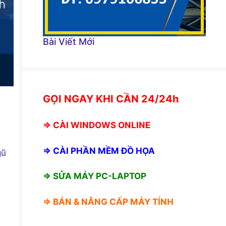
Bài Viết Mới
GỌI NGAY KHI CẦN 24/24h
⇒
CÀI WINDOWS ONLINE
⇒
CÀI PHẦN MỀM ĐỒ HỌA
gũ
⇒ SỬA MÁY PC-LAPTOP
⇒ BÁN &
NÂNG CẤP MÁY TÍNH