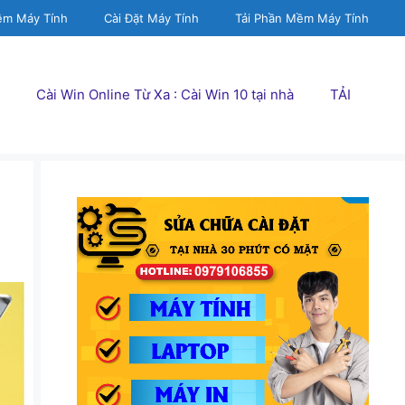
ềm Máy Tính
Cài Đặt Máy Tính
Tải Phần Mềm Máy Tính
Cài Win Online Từ Xa : Cài Win 10 tại nhà
TẢI