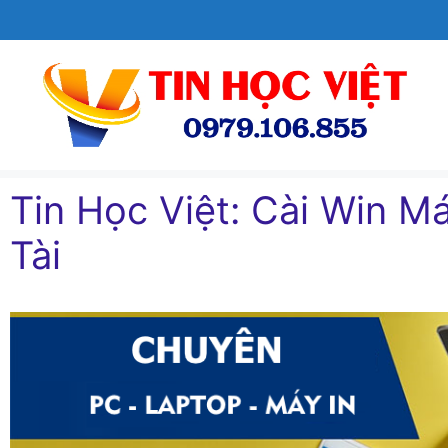
Chuyển
đến
nội
dung
Tin Học Việt: Cài Win Ma
Tài