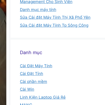
Management Cho Sinh Viên
Danh mục máy tính
Sửa Cài đặt Máy Tính Thị Xã Phổ Yên
Sửa Cài đặt Máy Tính Tp Sông Công
Danh mục
Cài Đặt Máy Tính
Cài Đặt Tỉnh
Cài phần mềm
Cài Win
Linh Kiện Laptop Giá Rẻ