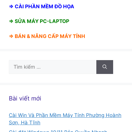
⇒
CÀI PHẦN MỀM ĐỒ HỌA
⇒ SỬA MÁY PC-LAPTOP
⇒ BÁN &
NÂNG CẤP MÁY TÍNH
Tìm
kiếm
cho:
Bài viết mới
Cài Win Và Phần Mềm Máy Tính Phường Hoành
Sơn, Hà Tĩnh