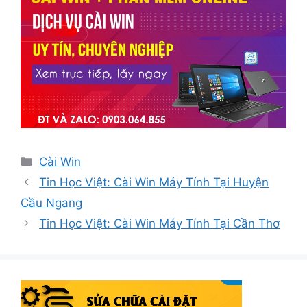
Danh
Cài Win
mục
Tin Học Việt: Cài Win Máy Tính Tại Huyện
Cầu Ngang
Tin Học Việt: Cài Win Máy Tính Tại Cần Thơ