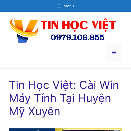
Chuyển
Menu
đến
nội
dung
Menu
Tin Học Việt: Cài Win
Máy Tính Tại Huyện
Mỹ Xuyên