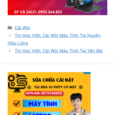
Danh
Cài Win
mục
Tin Học Việt: Cài Win Máy Tính Tại Huyện
Hữu Lũng
Tin Học Việt: Cài Win Máy Tính Tại Yên Bái