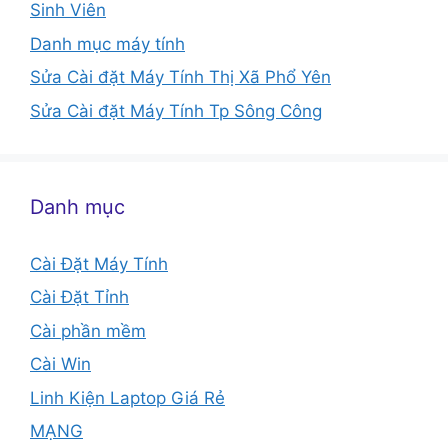
Sinh Viên
Danh mục máy tính
Sửa Cài đặt Máy Tính Thị Xã Phổ Yên
Sửa Cài đặt Máy Tính Tp Sông Công
Danh mục
Cài Đặt Máy Tính
Cài Đặt Tỉnh
Cài phần mềm
Cài Win
Linh Kiện Laptop Giá Rẻ
MẠNG