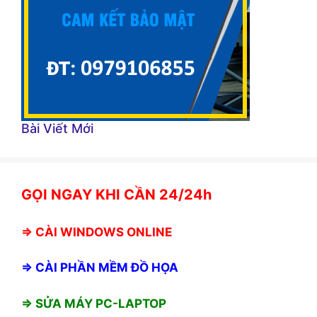
Bài Viết Mới
GỌI NGAY KHI CẦN 24/24h
⇒
CÀI WINDOWS ONLINE
⇒
CÀI PHẦN MỀM ĐỒ HỌA
⇒ SỬA MÁY PC-LAPTOP