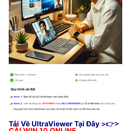
Tải Về UltraViewer Tại Đây
>👉>
CÀI WIN 10 ONLINE