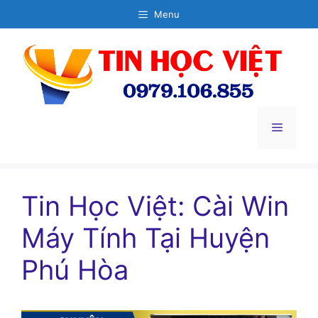
Chuyển
Menu
đến
nội
dung
Menu
Tin Học Việt: Cài Win
Máy Tính Tại Huyện
Phú Hòa