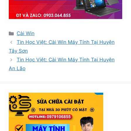
Danh
Cài Win
mục
Tin Học Việt: Cài Win Máy Tính Tại Huyện
Tây Sơn
Tin Học Việt: Cài Win Máy Tính Tại Huyện
An Lão