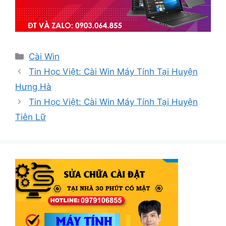
Danh
Cài Win
mục
Tin Học Việt: Cài Win Máy Tính Tại Huyện
Hưng Hà
Tin Học Việt: Cài Win Máy Tính Tại Huyện
Tiên Lữ