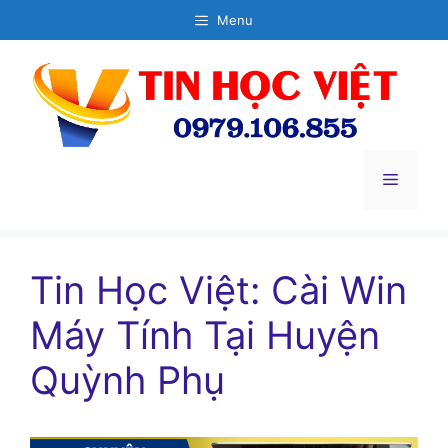
Chuyển
Menu
đến
nội
dung
Menu
Tin Học Việt: Cài Win
Máy Tính Tại Huyện
Quỳnh Phụ