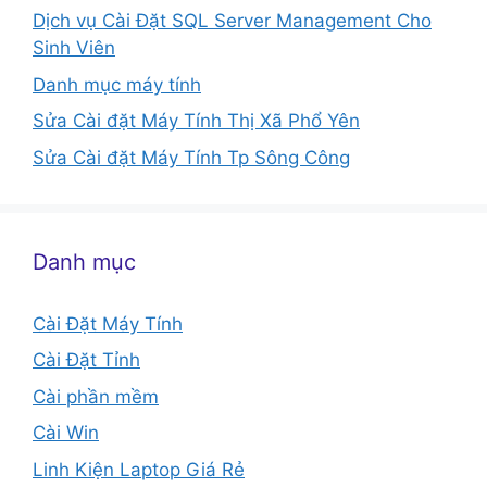
Dịch vụ Cài Đặt SQL Server Management Cho
Sinh Viên
Danh mục máy tính
Sửa Cài đặt Máy Tính Thị Xã Phổ Yên
Sửa Cài đặt Máy Tính Tp Sông Công
Danh mục
Cài Đặt Máy Tính
Cài Đặt Tỉnh
Cài phần mềm
Cài Win
Linh Kiện Laptop Giá Rẻ