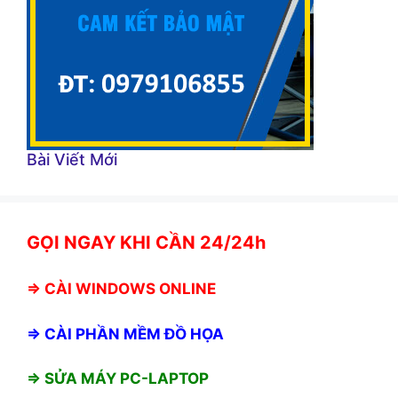
Bài Viết Mới
GỌI NGAY KHI CẦN 24/24h
⇒
CÀI WINDOWS ONLINE
⇒
CÀI PHẦN MỀM ĐỒ HỌA
⇒ SỬA MÁY PC-LAPTOP