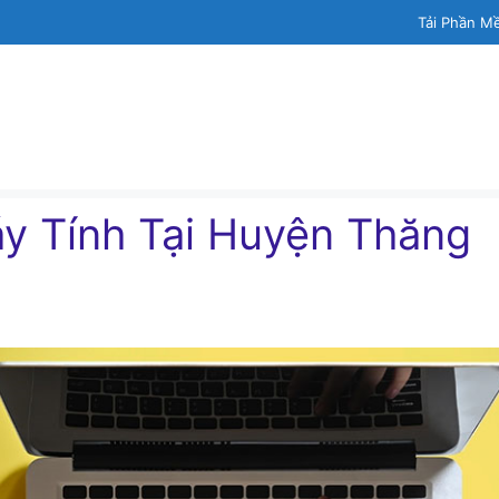
Tải Phần M
́y Tính Tại Huyện Thăng