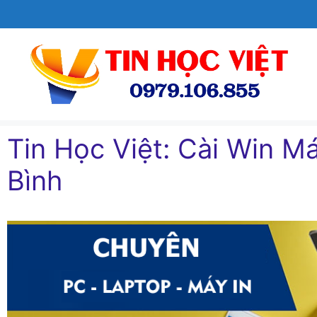
Chuyển
đến
nội
dung
Tin Học Việt: Cài Win Ma
Bình