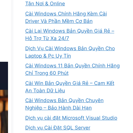
Tận Nơi & Online
Cài Windows Chính Hãng Kèm Cài
Driver Và Phần Mềm Cơ Bản
Cài Lại Windows Bản Quyền Giá Rẻ –
Hỗ Trợ Từ Xa 24/7
̣
Dịch Vụ Cài Windows Bản Quyền Cho
Laptop & Pc Uy Tín
Cài Windows 11 Bản Quyền Chính Hãng
Chỉ Trong 60 Phút
Cài Win Bản Quyền Giá Rẻ – Cam Kết
An Toàn Dữ Liệu
Cài Windows Bản Quyền Chuyên
Nghiệp – Bảo Hành Dài Hạn
Dịch vụ cài đặt Microsoft Visual Studio
Dịch vụ Cài Đặt SQL Server