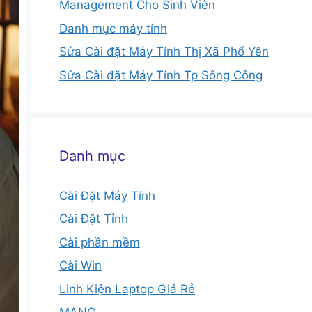
Management Cho Sinh Viên
Danh mục máy tính
Sửa Cài đặt Máy Tính Thị Xã Phổ Yên
Sửa Cài đặt Máy Tính Tp Sông Công
Danh mục
Cài Đặt Máy Tính
Cài Đặt Tỉnh
Cài phần mềm
Cài Win
Linh Kiện Laptop Giá Rẻ