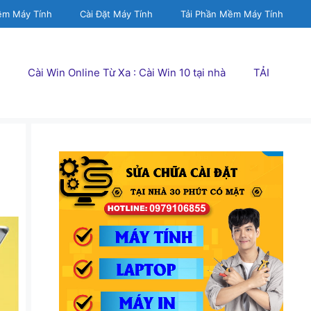
ềm Máy Tính
Cài Đặt Máy Tính
Tải Phần Mềm Máy Tính
Cài Win Online Từ Xa : Cài Win 10 tại nhà
TẢI