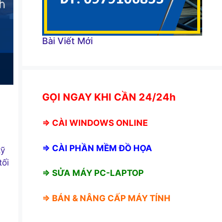
Bài Viết Mới
GỌI NGAY KHI CẦN 24/24h
⇒
CÀI WINDOWS ONLINE
⇒
CÀI PHẦN MỀM ĐỒ HỌA
ỹ
ối
⇒ SỬA MÁY PC-LAPTOP
⇒ BÁN &
NÂNG CẤP MÁY TÍNH