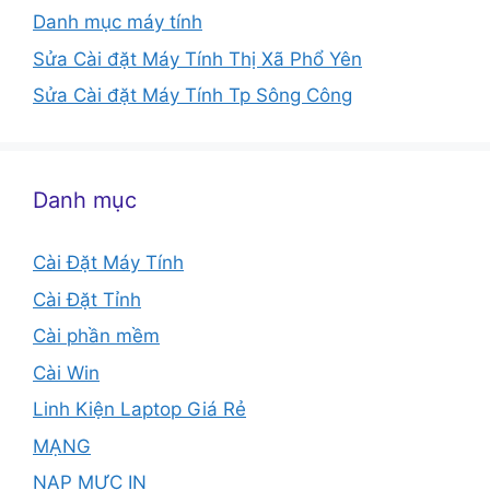
Danh mục máy tính
Sửa Cài đặt Máy Tính Thị Xã Phổ Yên
Sửa Cài đặt Máy Tính Tp Sông Công
Danh mục
Cài Đặt Máy Tính
Cài Đặt Tỉnh
Cài phần mềm
Cài Win
Linh Kiện Laptop Giá Rẻ
MẠNG
NẠP MỰC IN